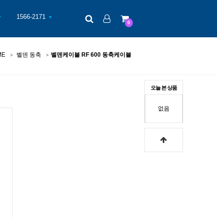
검색
로그인
장바구니
1566-2171
▼
▼
0
ME
벨덴 동축
벨덴케이블 RF 600 동축케이블
오늘 본 상품
없음