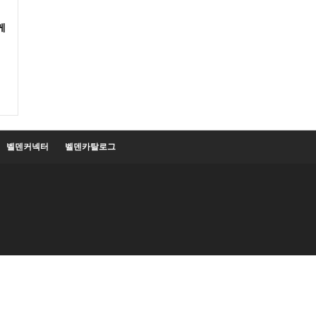
케
벨덴커넥터
벨덴카탈로그