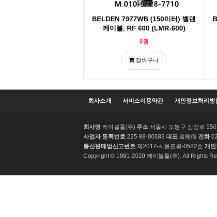
BELDEN 7977WB (150미터) 벨덴
B
케이블, RF 600 (LMR-600)
0원
장바구니
회사소개
서비스이용약관
개인정보처리방
회사명
케이블툴(주)
주소
서울시 도봉구 삼양로 550 3
사업자 등록번호
225-88-00683
대표
金翰徹
전화
02
통신판매업신고번호
제2017-서울도봉-0582호
개인
Copyright © 1991-2020 케이블툴(주). All Rights Re