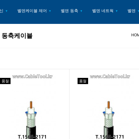
신
벨덴케이블 제어
벨덴 동축
벨덴 네트웍
벨덴
▼
▼
▼
▼
0 동축케이블
HO
품절
품절