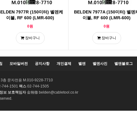
ELDEN 7977R (150미터) 벨덴케
BELDEN 7977A (150미터) 벨덴
이블, RF 600 (LMR-600)
이블, RF 600 (LMR-600)
0원
0원
장바구니
장바구니
침
모바일버전
공지사항
개인결제
벨덴
벨덴사진
벨덴블로그
층 문자전용 M.010-9228-7710
-744-1501
팩스
02-744-1505
정보 보호책임자
金翰徹 belden@cabletool.co.kr
served.