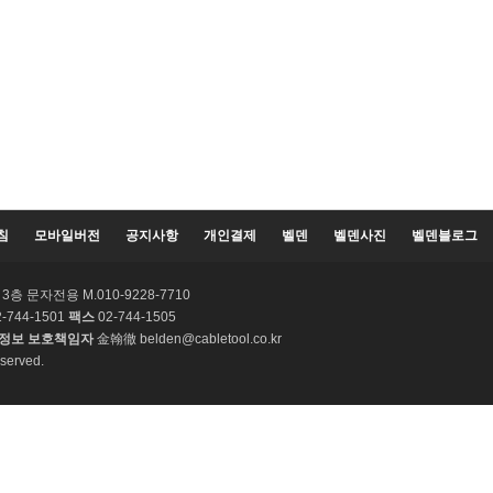
침
모바일버전
공지사항
개인결제
벨덴
벨덴사진
벨덴블로그
층 문자전용 M.010-9228-7710
-744-1501
팩스
02-744-1505
정보 보호책임자
金翰徹 belden@cabletool.co.kr
served.