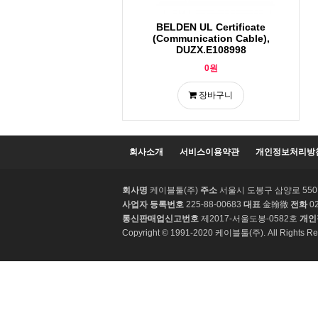
BELDEN UL Certificate
(Communication Cable),
DUZX.E108998
0원
장바구니
회사소개
서비스이용약관
개인정보처리방
회사명
케이블툴(주)
주소
서울시 도봉구 삼양로 550 3
사업자 등록번호
225-88-00683
대표
金翰徹
전화
02
통신판매업신고번호
제2017-서울도봉-0582호
개인
Copyright © 1991-2020 케이블툴(주). All Rights Re