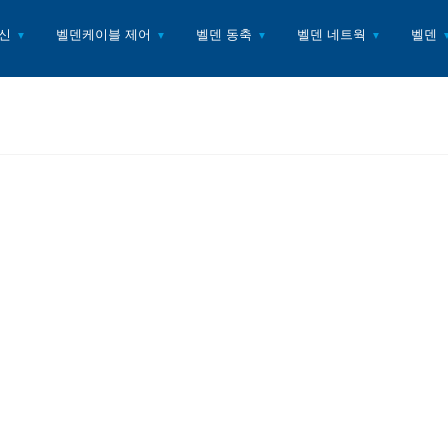
신
벨덴케이블 제어
벨덴 동축
벨덴 네트웍
벨덴
▼
▼
▼
▼