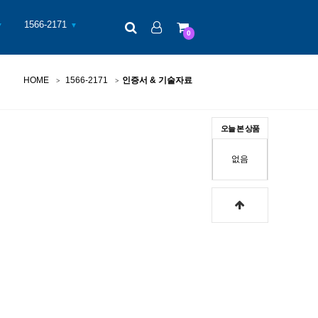
검색
로그인
장바구니
1566-2171
▼
▼
0
HOME
1566-2171
인증서 & 기술자료
오늘 본 상품
없음